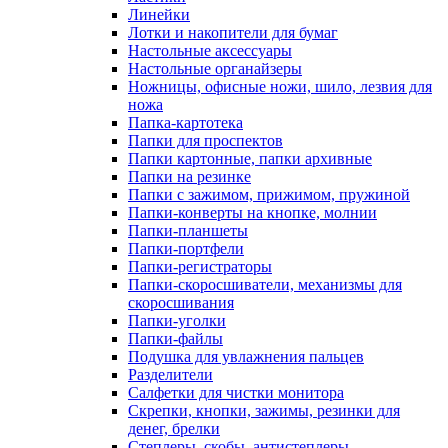
Линейки
Лотки и накопители для бумаг
Настольные аксессуары
Настольные органайзеры
Ножницы, офисные ножи, шило, лезвия для
ножа
Папка-картотека
Папки для проспектов
Папки картонные, папки архивные
Папки на резинке
Папки с зажимом, прижимом, пружиной
Папки-конверты на кнопке, молнии
Папки-планшеты
Папки-портфели
Папки-регистраторы
Папки-скоросшиватели, механизмы для
скоросшивания
Папки-уголки
Папки-файлы
Подушка для увлажнения пальцев
Разделители
Салфетки для чистки монитора
Скрепки, кнопки, зажимы, резинки для
денег, брелки
Степлеры, скобы, антистеплеры