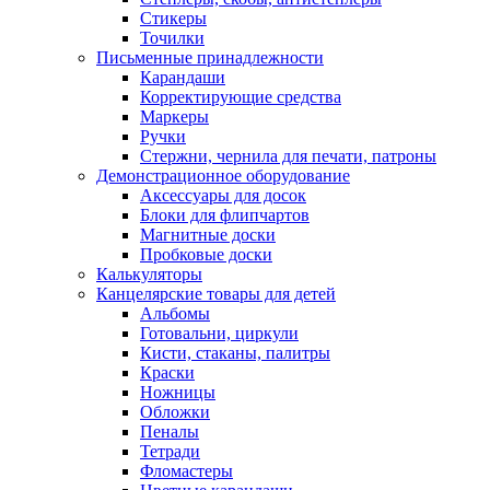
Стикеры
Точилки
Письменные принадлежности
Карандаши
Корректирующие средства
Маркеры
Ручки
Стержни, чернила для печати, патроны
Демонстрационное оборудование
Аксессуары для досок
Блоки для флипчартов
Магнитные доски
Пробковые доски
Калькуляторы
Канцелярские товары для детей
Альбомы
Готовальни, циркули
Кисти, стаканы, палитры
Краски
Ножницы
Обложки
Пеналы
Тетради
Фломастеры