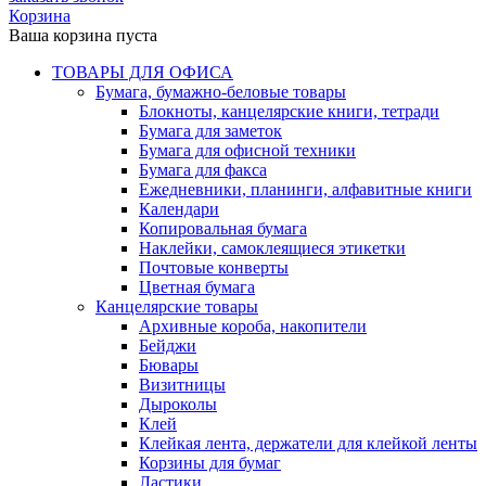
Корзина
Ваша корзина пуста
ТОВАРЫ ДЛЯ ОФИСА
Бумага, бумажно-беловые товары
Блокноты, канцелярские книги, тетради
Бумага для заметок
Бумага для офисной техники
Бумага для факса
Ежедневники, планинги, алфавитные книги
Календари
Копировальная бумага
Наклейки, самоклеящиеся этикетки
Почтовые конверты
Цветная бумага
Канцелярские товары
Архивные короба, накопители
Бейджи
Бювары
Визитницы
Дыроколы
Клей
Клейкая лента, держатели для клейкой ленты
Корзины для бумаг
Ластики