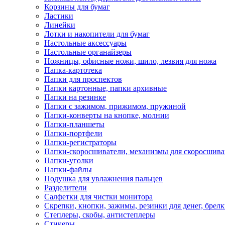
Корзины для бумаг
Ластики
Линейки
Лотки и накопители для бумаг
Настольные аксессуары
Настольные органайзеры
Ножницы, офисные ножи, шило, лезвия для ножа
Папка-картотека
Папки для проспектов
Папки картонные, папки архивные
Папки на резинке
Папки с зажимом, прижимом, пружиной
Папки-конверты на кнопке, молнии
Папки-планшеты
Папки-портфели
Папки-регистраторы
Папки-скоросшиватели, механизмы для скоросшив
Папки-уголки
Папки-файлы
Подушка для увлажнения пальцев
Разделители
Салфетки для чистки монитора
Скрепки, кнопки, зажимы, резинки для денег, брел
Степлеры, скобы, антистеплеры
Стикеры