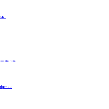
ожа
осшивания
 брелки