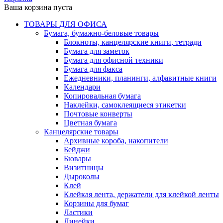
Ваша корзина пуста
ТОВАРЫ ДЛЯ ОФИСА
Бумага, бумажно-беловые товары
Блокноты, канцелярские книги, тетради
Бумага для заметок
Бумага для офисной техники
Бумага для факса
Ежедневники, планинги, алфавитные книги
Календари
Копировальная бумага
Наклейки, самоклеящиеся этикетки
Почтовые конверты
Цветная бумага
Канцелярские товары
Архивные короба, накопители
Бейджи
Бювары
Визитницы
Дыроколы
Клей
Клейкая лента, держатели для клейкой ленты
Корзины для бумаг
Ластики
Линейки