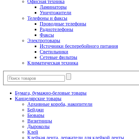
Офисная техника
Ламинаторы
Уничтожители
Телефоны и факсы
Проводные телефоны
Радиотелефоны
Факсы
Электротовары
Источники бесперебойного питания
Светильники
Сетевые фильтры
Климатическая техника
Бумага, бумажно-беловые товары
Канцелярские товары
Архивные короба, накопители
Бейджи
Бювары
Визитницы
Дыроколы
Клей
Клейкая лента, держатели для клейкой ленты