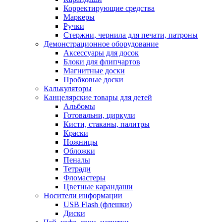
Корректирующие средства
Маркеры
Ручки
Стержни, чернила для печати, патроны
Демонстрационное оборудование
Аксессуары для досок
Блоки для флипчартов
Магнитные доски
Пробковые доски
Калькуляторы
Канцелярские товары для детей
Альбомы
Готовальни, циркули
Кисти, стаканы, палитры
Краски
Ножницы
Обложки
Пеналы
Тетради
Фломастеры
Цветные карандаши
Носители информации
USB Flash (флешки)
Диски