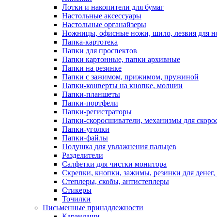
Лотки и накопители для бумаг
Настольные аксессуары
Настольные органайзеры
Ножницы, офисные ножи, шило, лезвия для н
Папка-картотека
Папки для проспектов
Папки картонные, папки архивные
Папки на резинке
Папки с зажимом, прижимом, пружиной
Папки-конверты на кнопке, молнии
Папки-планшеты
Папки-портфели
Папки-регистраторы
Папки-скоросшиватели, механизмы для скор
Папки-уголки
Папки-файлы
Подушка для увлажнения пальцев
Разделители
Салфетки для чистки монитора
Скрепки, кнопки, зажимы, резинки для денег,
Степлеры, скобы, антистеплеры
Стикеры
Точилки
Письменные принадлежности
Карандаши