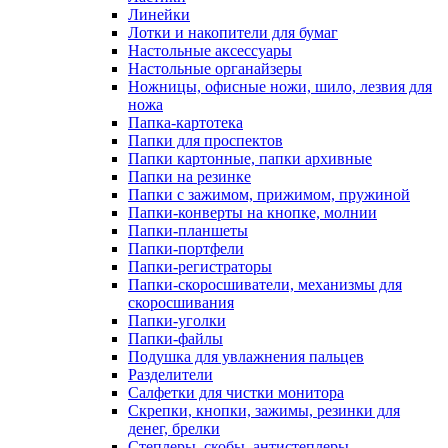
Линейки
Лотки и накопители для бумаг
Настольные аксессуары
Настольные органайзеры
Ножницы, офисные ножи, шило, лезвия для
ножа
Папка-картотека
Папки для проспектов
Папки картонные, папки архивные
Папки на резинке
Папки с зажимом, прижимом, пружиной
Папки-конверты на кнопке, молнии
Папки-планшеты
Папки-портфели
Папки-регистраторы
Папки-скоросшиватели, механизмы для
скоросшивания
Папки-уголки
Папки-файлы
Подушка для увлажнения пальцев
Разделители
Салфетки для чистки монитора
Скрепки, кнопки, зажимы, резинки для
денег, брелки
Степлеры, скобы, антистеплеры