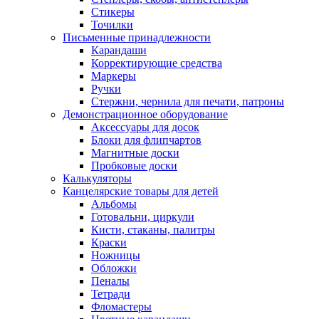
Стикеры
Точилки
Письменные принадлежности
Карандаши
Корректирующие средства
Маркеры
Ручки
Стержни, чернила для печати, патроны
Демонстрационное оборудование
Аксессуары для досок
Блоки для флипчартов
Магнитные доски
Пробковые доски
Калькуляторы
Канцелярские товары для детей
Альбомы
Готовальни, циркули
Кисти, стаканы, палитры
Краски
Ножницы
Обложки
Пеналы
Тетради
Фломастеры