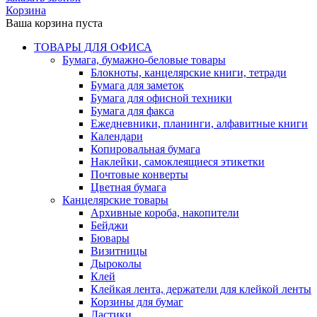
Корзина
Ваша корзина пуста
ТОВАРЫ ДЛЯ ОФИСА
Бумага, бумажно-беловые товары
Блокноты, канцелярские книги, тетради
Бумага для заметок
Бумага для офисной техники
Бумага для факса
Ежедневники, планинги, алфавитные книги
Календари
Копировальная бумага
Наклейки, самоклеящиеся этикетки
Почтовые конверты
Цветная бумага
Канцелярские товары
Архивные короба, накопители
Бейджи
Бювары
Визитницы
Дыроколы
Клей
Клейкая лента, держатели для клейкой ленты
Корзины для бумаг
Ластики