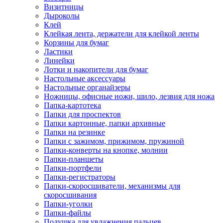
Визитницы
Дыроколы
Клей
Клейкая лента, держатели для клейкой ленты
Корзины для бумаг
Ластики
Линейки
Лотки и накопители для бумаг
Настольные аксессуары
Настольные органайзеры
Ножницы, офисные ножи, шило, лезвия для ножа
Папка-картотека
Папки для проспектов
Папки картонные, папки архивные
Папки на резинке
Папки с зажимом, прижимом, пружиной
Папки-конверты на кнопке, молнии
Папки-планшеты
Папки-портфели
Папки-регистраторы
Папки-скоросшиватели, механизмы для
скоросшивания
Папки-уголки
Папки-файлы
Подушка для увлажнения пальцев