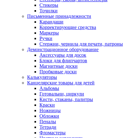
Стикеры
Точилки
Письменные принадлежности
Карандаши
Корректирующие средства
Маркеры
Ручки
Стержни, чернила для печати, патроны
Демонстрационное оборудование
Аксессуары для досок
Блоки для флипчартов
Магнитные доски
Пробковые доски
Калькуляторы
Канцелярские товары для детей
Альбомы
Готовальни, циркули
Кисти, стаканы, палитры
Краски
Ножницы
Обложки
Пеналы
Тетради
Фломастеры