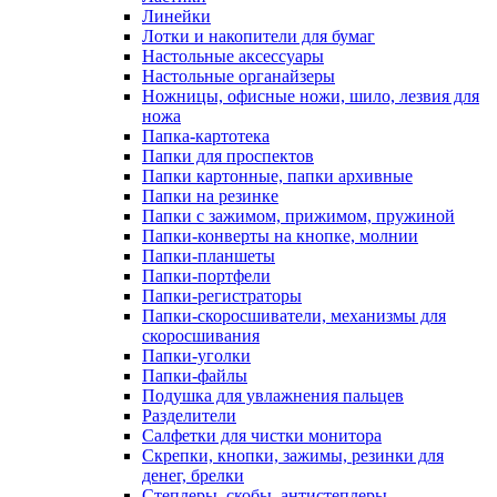
Линейки
Лотки и накопители для бумаг
Настольные аксессуары
Настольные органайзеры
Ножницы, офисные ножи, шило, лезвия для
ножа
Папка-картотека
Папки для проспектов
Папки картонные, папки архивные
Папки на резинке
Папки с зажимом, прижимом, пружиной
Папки-конверты на кнопке, молнии
Папки-планшеты
Папки-портфели
Папки-регистраторы
Папки-скоросшиватели, механизмы для
скоросшивания
Папки-уголки
Папки-файлы
Подушка для увлажнения пальцев
Разделители
Салфетки для чистки монитора
Скрепки, кнопки, зажимы, резинки для
денег, брелки
Степлеры, скобы, антистеплеры