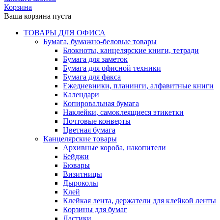
Корзина
Ваша корзина пуста
ТОВАРЫ ДЛЯ ОФИСА
Бумага, бумажно-беловые товары
Блокноты, канцелярские книги, тетради
Бумага для заметок
Бумага для офисной техники
Бумага для факса
Ежедневники, планинги, алфавитные книги
Календари
Копировальная бумага
Наклейки, самоклеящиеся этикетки
Почтовые конверты
Цветная бумага
Канцелярские товары
Архивные короба, накопители
Бейджи
Бювары
Визитницы
Дыроколы
Клей
Клейкая лента, держатели для клейкой ленты
Корзины для бумаг
Ластики